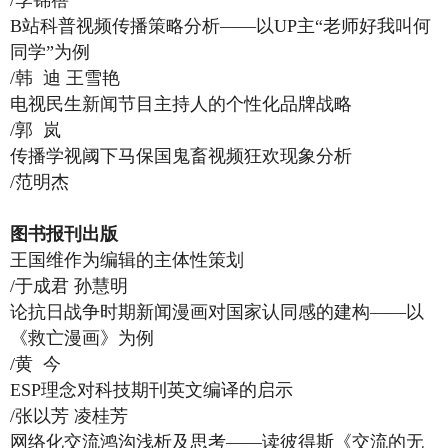
/李锦蓓
B站科普视频传播策略分析——以UP主“老师好我叫何
同学”为例
/韩 迪 王雪艳
电视民生新闻节目主持人的个性化品牌战略
/郭 岚
传播学视阈下马保国鬼畜视频狂欢现象分析
/范明杰
图书报刊出版
王国维作为编辑的主体性策划
/于成君 孙慧明
论抗日战争时期新闻漫画对国家认同感的建构——以
《救亡漫画》为例
/黄 今
ESP理念对科技期刊英文编译的启示
/张以芳 凌桂芳
网络化交流鸿沟浅析及思考——读彼得斯《交流的无