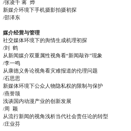
/张凌千 蒋 烨
新媒介环境下手机摄影拍摄初探
/邵泽东
媒介经营与管理
社交媒体环境下的舆情生成机理初探
/刘 鹤
从新闻媒介双重属性视角看“新闻敲诈”现象
/李一鸣
从康德义务论视角看灾难报道的伦理问题
/石思思
新媒体环境下公众人物隐私权的限制与保护
/燕誉颉
浅谈国内动漫产业的创新发展
/周 颖
从流行新闻的视角浅析当代社会责任论的转型
/庄业芬