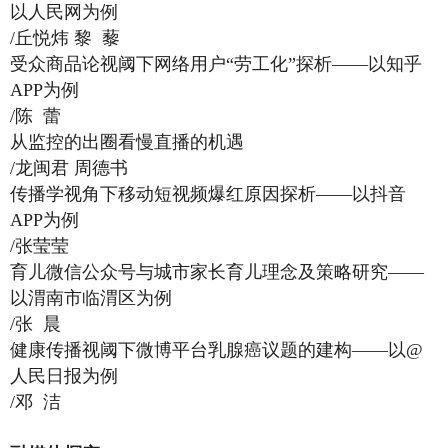
以人民网为例
/丘悦炜 黎 藜
受众商品论视阈下网络用户“劳工化”探析——以知乎
APP为例
/陈 蕾
从监控的出圈看慢直播的机遇
/龙闽君 周德书
传播学视角下移动短视频爆红原因探析——以抖音
APP为例
/张莹莹
育儿微信公众号与城市家长育儿理念及策略研究——
以渭南市临渭区为例
/张 晨
健康传播视阈下微博平台乳腺癌议题的建构——以@
人民日报为例
/邓 洁