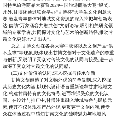
国特色旅游商品大赛暨2024中国旅游商品大赛”银奖。
此外,甘博还通过联合举办“甘博杯”大学生文化创意大
赛,激发青年群体对地域文化资源的深入挖掘与创新表
达;借助“万象涵容共融共创”文创论坛,吸引相关研究领
域的专家学者,共同探讨文化与艺术的创新路径,推动甘
肃文化更好地“走出去”。
总之,甘博文创在各类大赛中获奖以及文创产品“供
不应求”等现象,既体现出甘博文创对于文化遗产的尊重
与创新,又说明了受众对传统文化的认同与接受,进一步
加深了受众对甘肃文化的认同感。
(二)文化价值的认同:深入挖掘与传承创新
甘博文创超越了对文物外观的简单复制,深入挖掘
其历史文化内涵,以现代设计语言重新诠释甘肃地域文
化,构建甘肃特有的文化符号,进而增强受众的文化认
同。在设计与推广中,甘博注重融入地域特色与民族元
素,使其不仅体现在产品外观,更贯穿于文创内涵,使受
众在体验过程中感知甘肃文化的独特魅力与地域风