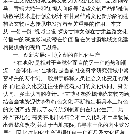
肃本土文物及馆藏经典文物为灵感的文创产品,如铜奔
马、青铜大牦牛和红陶人面像等,这些文创产品都是借
助数字技术进行创意设计,在甘肃丝路文化新形象的建
构及文物活态传承中发挥着至关重要的作用。本文
从“一带一路”视域出发,探究甘博文创在甘肃丝路文化
传播中的深远影响及潜在价值,旨在为甘肃地域文化建
构提供新的视角与思路。
一、创新发展:甘博文创的在地化生产
“‘在地化’是相对于全球化而言的另一种趋势和潮
流。‘全球化’与‘在地化’是当前社会科学研究领域中紧
密相关的两个词,一般用于解释人类社会文化变迁的现
象,而社会文化变迁往往伴随着人们的文化认同、身份
认同、乡土认同的变迁。”甘博积极挖掘传统文物内涵,
结合当地资源优势和特色文化,不断推出极具本土特色
的文创产品,完成了从传统到创新的在地化生产。此
外,“‘在地化’需要在地群体结合本土文化对本土事物做
出调整和改变,并基于当地实际,追寻本土化的内生式发
展”。因此,在地化生产强调任何一种商品及文化现象,