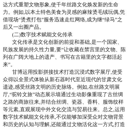
达方式重塑文物形象,使千年丝路文化焕发新的生命
力。例如,以本土特色美食为灵感的麻辣烫毛绒玩偶,凭
借现场“烫煮打包”服务迅速走红网络,成为继“绿马”之
后又一出圈产品。
(二)数字技术赋能文化传承
文化传承是文化创新的前提和基础,是一个国家、
民族发展的持久性力量,要“让收藏在禁宫里的文物、陈
列在广阔大地上的遗产、书写在古籍里的文字都活起
来”。
甘博运用投影拼接技术打造沉浸式数字展厅,使受
众得以全景式体验从新石器时代至近现代的甘肃文化
遗迹,感受丝路文明的历史脉络。例如,在丝路文明展
厅,“驼铃文旅”动态展示墙通过生动影像重现了古丝绸
之路的商旅往来,并结合丝绸、瓷器、香料、服饰纹样
等元素,直观展现中外文化交流与贸易往来。总之,运用
数字技术赋能文化传承,不仅能够加深受众对文物背景
和历史的认知与理解,还能通过文物活化这一方式,打造