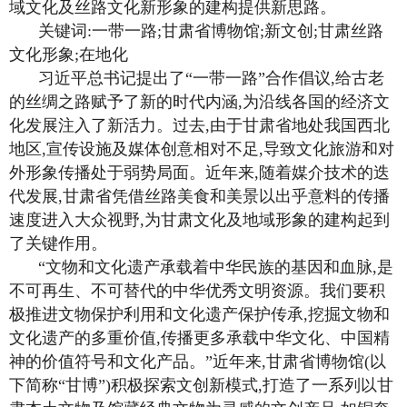
域文化及丝路文化新形象的建构提供新思路。
关键词:一带一路;甘肃省博物馆;新文创;甘肃丝路
文化形象;在地化
习近平总书记提出了“一带一路”合作倡议,给古老
的丝绸之路赋予了新的时代内涵,为沿线各国的经济文
化发展注入了新活力。过去,由于甘肃省地处我国西北
地区,宣传设施及媒体创意相对不足,导致文化旅游和对
外形象传播处于弱势局面。近年来,随着媒介技术的迭
代发展,甘肃省凭借丝路美食和美景以出乎意料的传播
速度进入大众视野,为甘肃文化及地域形象的建构起到
了关键作用。
“文物和文化遗产承载着中华民族的基因和血脉,是
不可再生、不可替代的中华优秀文明资源。我们要积
极推进文物保护利用和文化遗产保护传承,挖掘文物和
文化遗产的多重价值,传播更多承载中华文化、中国精
神的价值符号和文化产品。”近年来,甘肃省博物馆(以
下简称“甘博”)积极探索文创新模式,打造了一系列以甘