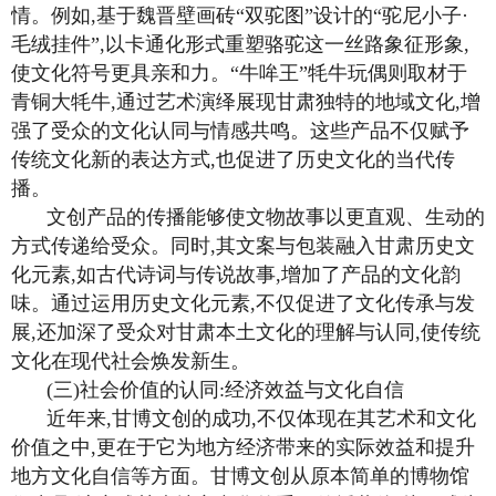
情。例如,基于魏晋壁画砖“双驼图”设计的“驼尼小子·
毛绒挂件”,以卡通化形式重塑骆驼这一丝路象征形象,
使文化符号更具亲和力。“牛哞王”牦牛玩偶则取材于
青铜大牦牛,通过艺术演绎展现甘肃独特的地域文化,增
强了受众的文化认同与情感共鸣。这些产品不仅赋予
传统文化新的表达方式,也促进了历史文化的当代传
播。
文创产品的传播能够使文物故事以更直观、生动的
方式传递给受众。同时,其文案与包装融入甘肃历史文
化元素,如古代诗词与传说故事,增加了产品的文化韵
味。通过运用历史文化元素,不仅促进了文化传承与发
展,还加深了受众对甘肃本土文化的理解与认同,使传统
文化在现代社会焕发新生。
(三)社会价值的认同:经济效益与文化自信
近年来,甘博文创的成功,不仅体现在其艺术和文化
价值之中,更在于它为地方经济带来的实际效益和提升
地方文化自信等方面。甘博文创从原本简单的博物馆