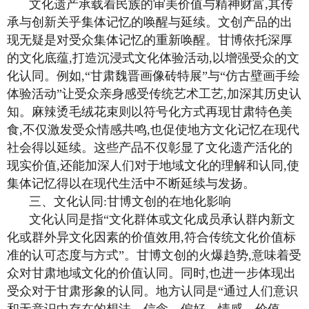
文化遗产承载着民族的审美价值与精神财富,其传
承与创新关乎集体记忆的唤醒与延续。文创产品的出
现无疑是对受众集体记忆的重新唤醒。甘博依托深厚
的文化底蕴,打造沉浸式文化体验活动,以增强受众的文
化认同。例如,“甘肃魏晋画像砖特展”与“仿古壁画手绘
体验活动”让受众亲身感受传统艺术工艺,加深其历史认
知。麻辣烫毛绒花束则以符号化方式再现甘肃特色美
食,不仅激发受众情感共鸣,也促使地方文化记忆在现代
社会得以延续。这些产品不仅彰显了文化遗产活化的
现实价值,还能加深人们对于地域文化的理解和认同,使
集体记忆得以在现代生活中不断延续与发扬。
三、文化认同:甘博文创的在地化影响
文化认同是指“文化群体或文化成员承认群内新文
化或群外异文化因素的价值效用,符合传统文化价值标
准的认可态度与方式”。甘博文创的火爆趋势,意味着受
众对甘肃地域文化的价值认同。同时,也进一步体现出
受众对于甘肃形象的认同。地方认同是“通过人们意识