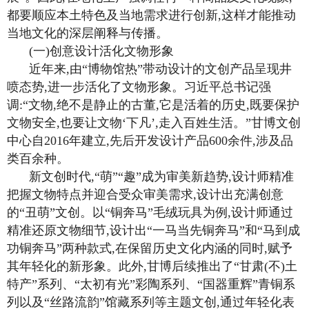
都要顺应本土特色及当地需求进行创新,这样才能推动
当地文化的深层阐释与传播。
(一)创意设计活化文物形象
近年来,由“博物馆热”带动设计的文创产品呈现井
喷态势,进一步活化了文物形象。习近平总书记强
调:“文物,绝不是静止的古董,它是活着的历史,既要保护
文物安全,也要让文物‘下凡’,走入百姓生活。”甘博文创
中心自2016年建立,先后开发设计产品600余件,涉及品
类百余种。
新文创时代,“萌”“趣”成为审美新趋势,设计师精准
把握文物特点并迎合受众审美需求,设计出充满创意
的“丑萌”文创。以“铜奔马”毛绒玩具为例,设计师通过
精准还原文物细节,设计出“一马当先铜奔马”和“马到成
功铜奔马”两种款式,在保留历史文化内涵的同时,赋予
其年轻化的新形象。此外,甘博后续推出了“甘肃(不)土
特产”系列、“太初有光”彩陶系列、“国器重辉”青铜系
列以及“丝路流韵”馆藏系列等主题文创,通过年轻化表