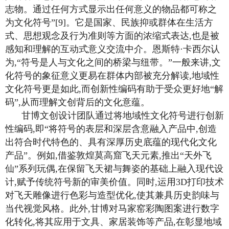
志物。通过任何方式显示出任何意义的物品都可称之
为文化符号”[9]。它是国家、民族抑或群体在生活方
式、思想观念及行为准则等方面的浓缩式表达,也是被
感知和理解的互动式意义交流中介。恩斯特·卡西尔认
为,“符号是人与文化之间的桥梁与纽带。”一般来讲,文
化符号的象征意义更易在群体内部被充分解读,地域性
文化符号更是如此,而创新性编码有助于受众更好地“解
码”,从而理解文创背后的文化意蕴。
甘博文创设计团队通过将地域性文化符号进行创新
性编码,即“将符号的表层和深层含意融入产品中,创造
出符合时代特色的、具有深厚历史底蕴的现代化文化
产品”。例如,借鉴敦煌莫高窟飞天元素,推出“天外飞
仙”系列玩偶,在保留飞天裙与舞姿的基础上融入现代设
计,赋予传统符号新的审美价值。同时,运用3D打印技术
对飞天雕像进行色彩与造型优化,使其兼具历史韵味与
当代视觉风格。此外,甘博对马家窑彩陶图案进行数字
化转化,将其应用于文具、家居装饰等产品,在彰显地域