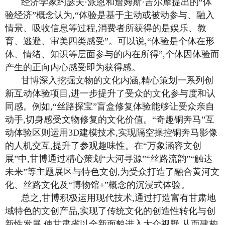
经济学家约瑟夫·派恩和詹姆斯·吉尔摩提出的“体
验经济”概念认为,“体验是基于主动或被动参与、融入
情景、吸收信息等过程,消费者所获得的是娱乐、教
育、逃避、审美四类感受”。可以说,“体验是个体在形
体、情绪、知识等层面参与的内在所得”,个体因体验而
产生的正向内心感受即为获得感。
甘博深入挖掘文物的文化内涵,精心策划一系列创
新互动体验项目,进一步提升了受众的文化参与度和认
同感。例如,“丝路探宝”盲盒修复体验能够让受众亲自
动手,切身感受文物修复的文化价值。“奇趣铜奔马”互
动体验区则运用3D建模技术,实现隔空操控铜奔马影像
的人机交互,提升了参观趣味性。在“万象涵容文创
展”中,甘博通过精心策划“大河寻源”“丝路流韵”“触达
未来”等主题展区与特色文创,为受众打造了融合黄河文
化、丝路文化及“博物馆+”概念的沉浸式体验。
总之,甘博积极运用现代技术,通过打造富有甘肃地
域特色的文创产品,实现了传统文化的创造性转化与创
新性发展,使甘肃省以全新面貌进入大众视野,从而建构