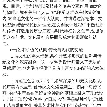
和无意识中存在的想法、信念、偏好、情感、价值
观、目标、行为趋势以及技能的复杂交互作用,确定的
与物理环境有关的个人认同”,即受众群体在地域空间
内,对当地文化的一种个人认同。甘博通过深挖本土文
化资源,结合现代设计理念,在文创设计过程中平衡创新
与传承,打造兼具历史底蕴与时代特征的文创产品,促使
受众在艺术、文化及社会层面形成对甘肃形象的认
同。
(一)艺术价值的认同:传统与现代的交融
甘博文创的爆火现象,离不开艺术形式的创新与传
统文化的深度融合。这一交融为设计师带来了无尽的
灵感,同时,也为受众提供了具有丰富文化内涵的艺术体
验。
甘博通过创新设计,将甘肃省深厚的历史文化以现
代审美方式呈现,使传统文化焕发新生。例如,“马踏飞
燕”的衍生产品在保留文物神韵的基础上融入了现代设
计;“琉云璃彩”蓝莲盏与“日转光华·香薰蜡烛”结合琉璃
工艺与香薰文化,兼具艺术性与实用性,荣获“2024年中