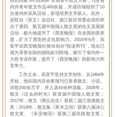
组织四届“6年西凤杯”全国青年散文大赛，刊发省
内外青年散文作品400余篇，并成功地组织了10
次省内外采风活动，发现培养文学新人。此外，
还联合《美文》杂志社、曲江新区管委会组织举
办了第四、第五届中国报人散文奖的征文及颁奖
活动，极大地提升了《西安晚报》在全国的美誉
度，扩大了西安的文化影响力。2016年9月，高
亚平在西安晚报社推动创办“悦读周刊”，现在已
成为享誉全国的报纸副刊阵地，吸引了省内外一
大批专业作家，提升了《西安晚报》的影响力和
竞争力。
工作之余，高亚平坚持文学创作。从1984年
开始，他在国内百余家报刊已发表散文、小说、
诗歌200余万字，并入选40余种选集。2008年，
散文《过去的时光》获首届中国报人散文奖；
2017年，散文《两位先生》获第二届汪曾祺散文
奖；2018年，散文集《草木之间》获第八届冰心
散文奖、《长安物语》获第二届丝路散文奖；